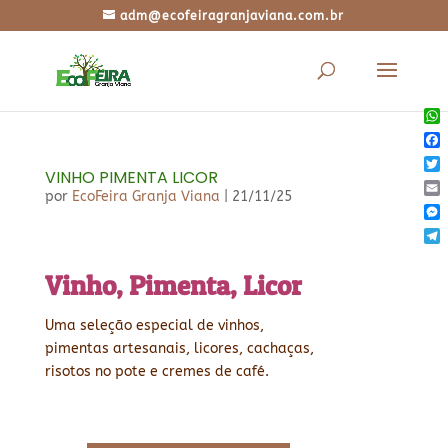
adm@ecofeiragranjaviana.com.br
Wh
Fac
VINHO PIMENTA LICOR
Twi
por
EcoFeira Granja Viana
|
21/11/25
Ema
Mes
Tel
Vinho, Pimenta, Licor
Uma seleção especial de vinhos,
pimentas artesanais, licores, cachaças,
risotos no pote e cremes de café.