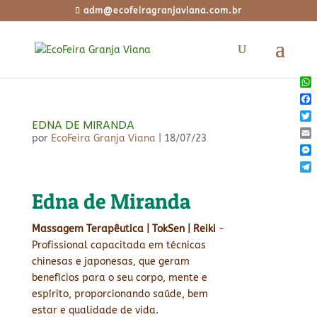
adm@ecofeiragranjaviana.com.br
Wh
Fac
EDNA DE MIRANDA
Twi
por
EcoFeira Granja Viana
|
18/07/23
Ema
Mes
Tel
Edna de Miranda
Massagem Terapêutica | TokSen | Reiki
-
Profissional capacitada em técnicas
chinesas e japonesas, que geram
benefícios para o seu corpo, mente e
espírito, proporcionando saúde, bem
estar e qualidade de vida.