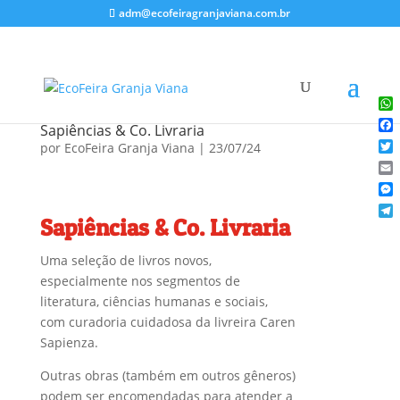
adm@ecofeiragranjaviana.com.br
Wh
Sapiências & Co. Livraria
Fac
por
EcoFeira Granja Viana
|
23/07/24
Twi
Ema
Me
Sapiências & Co. Livraria
Tel
Uma seleção de livros novos,
especialmente nos segmentos de
literatura, ciências humanas e sociais,
com curadoria cuidadosa da livreira Caren
Sapienza.
Outras obras (também em outros gêneros)
podem ser encomendadas para atender a