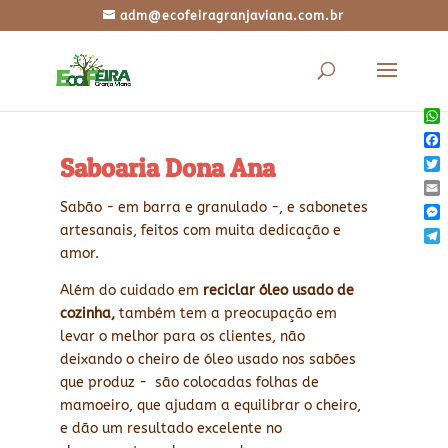
adm@ecofeiragranjaviana.com.br
Wh
Fac
Saboaria Dona Ana
Twi
Ema
Sabão - em barra e granulado -, e sabonetes
Mes
artesanais, feitos com muita dedicação e
Tel
amor.
Além do cuidado em
reciclar óleo usado de
cozinha,
também tem a preocupação em
levar o melhor para os clientes, não
deixando o cheiro de óleo usado nos sabões
que produz - são colocadas folhas de
mamoeiro, que ajudam a equilibrar o cheiro,
e dão um resultado excelente no