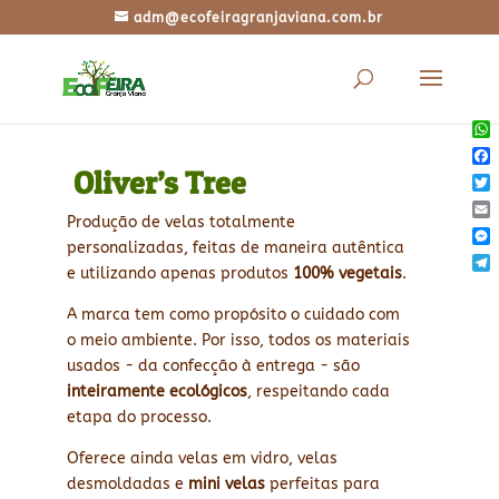
adm@ecofeiragranjaviana.com.br
Wh
​
Oliver’s Tree
Fac
Twi
Produção de velas totalmente
Ema
personalizadas, feitas de maneira autêntica
Mes
e utilizando apenas produtos
100% vegetais
.
Tel
A marca tem como propósito o cuidado com
o meio ambiente. Por isso, todos os materiais
usados - da confecção à entrega - são
inteiramente ecológicos
, respeitando cada
etapa do processo.
Oferece ainda velas em vidro, velas
desmoldadas e
mini velas
perfeitas para